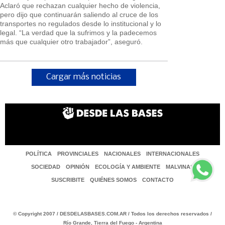
Aclaró que rechazan cualquier hecho de violencia,
pero dijo que continuarán saliendo al cruce de los
transportes no regulados desde lo institucional y lo
legal. “La verdad que la sufrimos y la padecemos
más que cualquier otro trabajador”, aseguró.
Cargar más noticias
POLÍTICA
PROVINCIALES
NACIONALES
INTERNACIONALES
SOCIEDAD
OPINIÓN
ECOLOGÍA Y AMBIENTE
MALVINAS
SUSCRIBITE
QUIÉNES SOMOS
CONTACTO
© Copyright 2007 / DESDELASBASES.COM.AR / Todos los derechos reservados /
Río Grande, Tierra del Fuego - Argentina