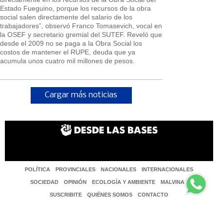
Estado Fueguino, porque los recursos de la obra
social salen directamente del salario de los
trabajadores”, observó Franco Tomasevich, vocal en
la OSEF y secretario gremial del SUTEF. Reveló que
desde el 2009 no se paga a la Obra Social los
costos de mantener el RUPE, deuda que ya
acumula unos cuatro mil millones de pesos.
Cargar más noticias
POLÍTICA
PROVINCIALES
NACIONALES
INTERNACIONALES
SOCIEDAD
OPINIÓN
ECOLOGÍA Y AMBIENTE
MALVINAS
SUSCRIBITE
QUIÉNES SOMOS
CONTACTO