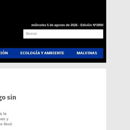
miércoles 5 de agosto de 2026 - Edición Nº2800
NIÓN
ECOLOGÍA Y AMBIENTE
MALVINAS
go sin
a la
mas y
e llevó