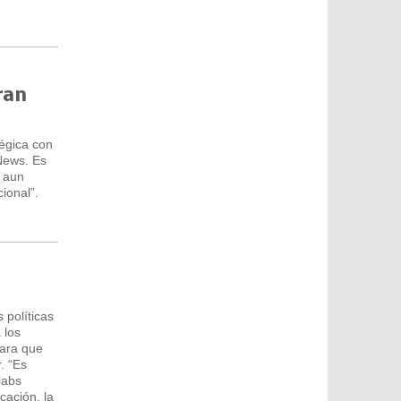
ran
tégica con
eNews. Es
, aun
ional”.
 políticas
 los
para que
. “Es
labs
cación, la