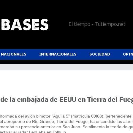
El tiempo - Tutiempo.net
NACIONALES
INTERNACIONALES
SOCIEDAD
OPI
 de la embajada de EEUU en Tierra del Fue
nformada del avión bimotor "Águila 5" (matrícula 60I68), perteneciente 
l aeropuerto de Río Grande, Tierra del Fuego, ha encendido las alar
eneraba su presencia anterior en San Juan. Se alimenta la teoría de qu
eactivar el radar LeoLabs en Tolhuin.