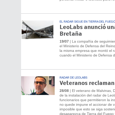
EL RADAR SIGUE EN TIERRA DEL FUEG
LeoLabs anunció una
Bretaña
19/07
| La compañía de seguimient
el Ministerio de Defensa del Rein
la misma empresa que montó el ra
cuando el Ministerio de Defensa de
RADAR DE LEOLABS
Veteranos reclaman j
28/08
| El veterano de Malvinas, D
de la instalación del radar de Leo
funcionarios que permitieron la in
no quede impune el accionar de var
imposible que esto se siga soste
desaparezca de Tierra del Fuego y 