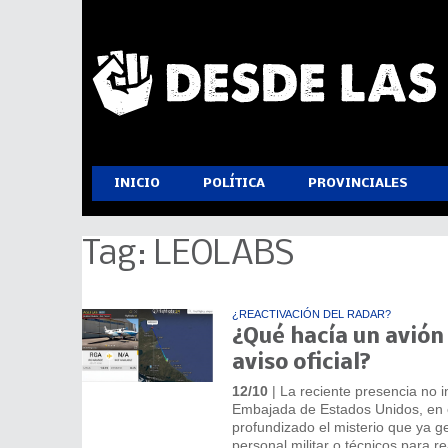
INICIO
POLÍTICA
PROVINCIALES
Tag: LEOLABS
¿REACTIVACIÓN DEL RADAR?
¿Qué hacía un avión
aviso oficial?
12/10
| La reciente presencia no i
Embajada de Estados Unidos, en e
profundizado el misterio que ya g
personal militar o técnicos para r