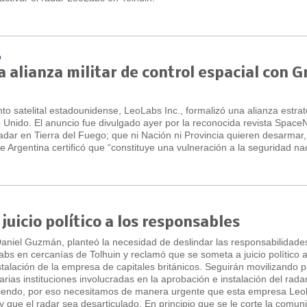
O
 alianza militar de control espacial con G
o satelital estadounidense, LeoLabs Inc., formalizó una alianza estra
o Unido. El anuncio fue divulgado ayer por la reconocida revista Spac
dar en Tierra del Fuego; que ni Nación ni Provincia quieren desarmar
 Argentina certificó que “constituye una vulneración a la seguridad nac
uicio político a los responsables
aniel Guzmán, planteó la necesidad de deslindar las responsabilidades
labs en cercanías de Tolhuin y reclamó que se someta a juicio político a
stalación de la empresa de capitales británicos. Seguirán movilizando 
ias instituciones involucradas en la aprobación e instalación del radar
niendo, por eso necesitamos de manera urgente que esta empresa Leo
que el radar sea desarticulado. En principio que se le corte la comuni