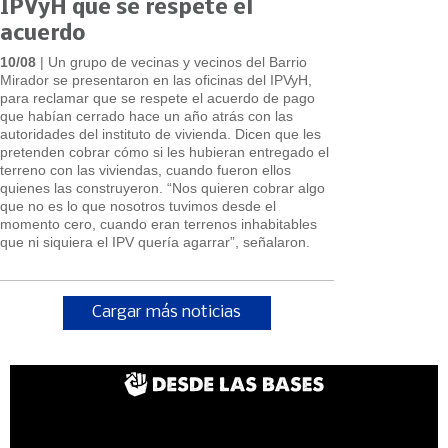
IPVyH que se respete el
acuerdo
10/08
| Un grupo de vecinas y vecinos del Barrio
Mirador se presentaron en las oficinas del IPVyH,
para reclamar que se respete el acuerdo de pago
que habían cerrado hace un año atrás con las
autoridades del instituto de vivienda. Dicen que les
pretenden cobrar cómo si les hubieran entregado el
terreno con las viviendas, cuando fueron ellos
quienes las construyeron. “Nos quieren cobrar algo
que no es lo que nosotros tuvimos desde el
momento cero, cuando eran terrenos inhabitables
que ni siquiera el IPV quería agarrar”, señalaron.
Cargar más noticias