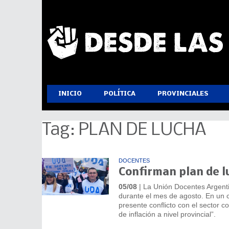
INICIO
POLÍTICA
PROVINCIALES
Tag: PLAN DE LUCHA
DOCENTES
Confirman plan de l
05/08
| La Unión Docentes Argenti
durante el mes de agosto. En un c
presente conflicto con el sector 
de inflación a nivel provincial”.