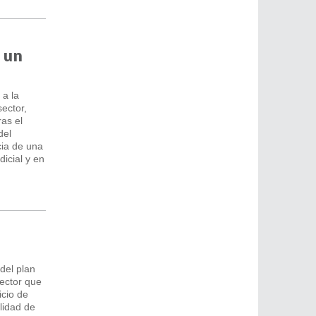
r un
 a la
sector,
as el
del
cia de una
dicial y en
 del plan
sector que
icio de
lidad de