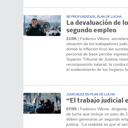
SE PROFUNDIZA EL PLAN DE LUCHA
La devaluación de lo
segundo empleo
21/06
| Federico Villone, secretar
situación de los trabajadores judi
donde la inflación licuó las suce
personal de base percibe ingresos 
Superior Tribunal de Justicia rea
recomposición salarial, la conducció
el sostenimiento de los hogares f
JUDICIALES EN PLAN DE LUCHA
“El trabajo judicia
07/05
| Federico Villone, dirigente
de lucha que incluye un paro de 2
deben generarse un segundo empleo
justicia. “La realidad es que el s