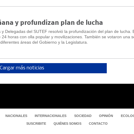
ana y profundizan plan de lucha
y Delegadas del SUTEF resolvió la profundización del plan de lucha. 
24 horas con olla popular y movilizaciones. También se votaron una s
 diferentes áreas del Gobierno y la Legislatura.
Cargar más noticias
NACIONALES
INTERNACIONALES
SOCIEDAD
OPINIÓN
ECOLOG
SUSCRIBITE
QUIÉNES SOMOS
CONTACTO