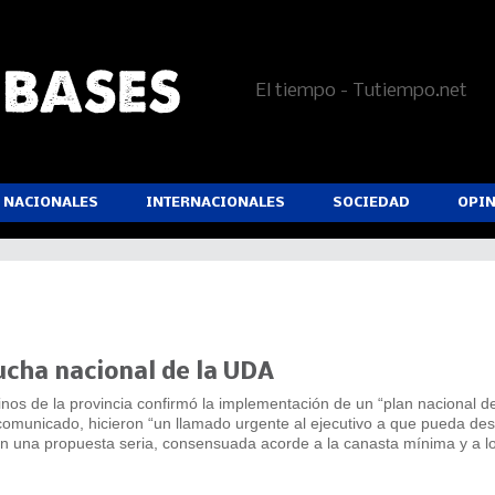
El tiempo - Tutiempo.net
NACIONALES
INTERNACIONALES
SOCIEDAD
OPI
ucha nacional de la UDA
nos de la provincia confirmó la implementación de un “plan nacional de
omunicado, hicieron “un llamado urgente al ejecutivo a que pueda des
con una propuesta seria, consensuada acorde a la canasta mínima y a lo