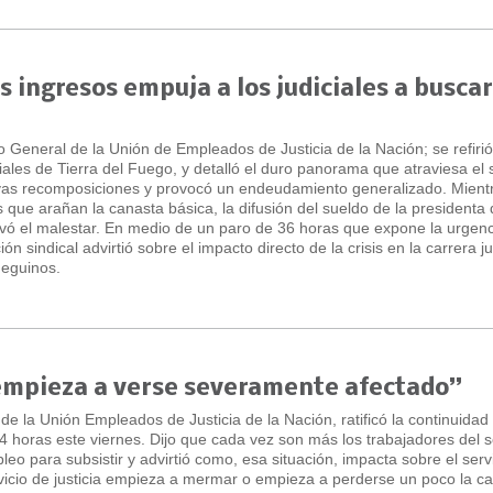
s ingresos empuja a los judiciales a busca
io General de la Unión de Empleados de Justicia de la Nación; se refirió
ciales de Tierra del Fuego, y detalló el duro panorama que atraviesa el 
sivas recomposiciones y provocó un endeudamiento generalizado. Mientr
que arañan la canasta básica, la difusión del sueldo de la presidenta 
vivó el malestar. En medio de un paro de 36 horas que expone la urgen
n sindical advirtió sobre el impacto directo de la crisis en la carrera ju
ueguinos.
l empieza a verse severamente afectado”
 de la Unión Empleados de Justicia de la Nación, ratificó la continuidad
4 horas este viernes. Dijo que cada vez son más los trabajadores del 
 para subsistir y advirtió como, esa situación, impacta sobre el serv
ervicio de justicia empieza a mermar o empieza a perderse un poco la ca