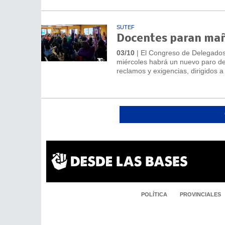
SUTEF
Docentes paran mañ
03/10
| El Congreso de Delegados 
miércoles habrá un nuevo paro de 
reclamos y exigencias, dirigidos a
POLÍTICA
PROVINCIALES