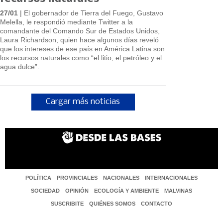
27/01
| El gobernador de Tierra del Fuego, Gustavo
Melella, le respondió mediante Twitter a la
comandante del Comando Sur de Estados Unidos,
Laura Richardson, quien hace algunos días reveló
que los intereses de ese país en América Latina son
los recursos naturales como “el litio, el petróleo y el
agua dulce”.
Cargar más noticias
POLÍTICA
PROVINCIALES
NACIONALES
INTERNACIONALES
SOCIEDAD
OPINIÓN
ECOLOGÍA Y AMBIENTE
MALVINAS
SUSCRIBITE
QUIÉNES SOMOS
CONTACTO