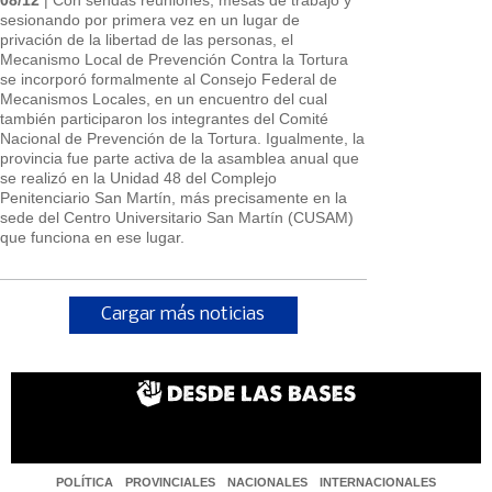
sesionando por primera vez en un lugar de
privación de la libertad de las personas, el
Mecanismo Local de Prevención Contra la Tortura
se incorporó formalmente al Consejo Federal de
Mecanismos Locales, en un encuentro del cual
también participaron los integrantes del Comité
Nacional de Prevención de la Tortura. Igualmente, la
provincia fue parte activa de la asamblea anual que
se realizó en la Unidad 48 del Complejo
Penitenciario San Martín, más precisamente en la
sede del Centro Universitario San Martín (CUSAM)
que funciona en ese lugar.
Cargar más noticias
POLÍTICA
PROVINCIALES
NACIONALES
INTERNACIONALES