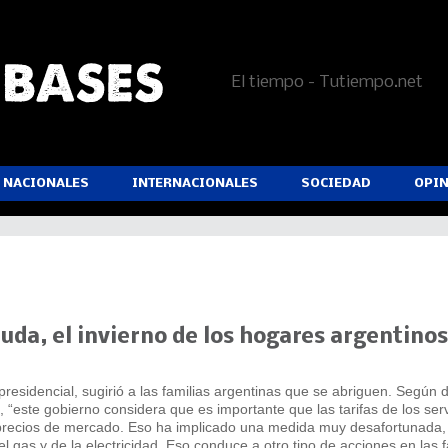
El tiempo - Tutiempo.net
NACIONALES
INTERNACIONALES
SOCIEDAD
OPI
da, el invierno de los hogares argentinos
esidencial, sugirió a las familias argentinas que se abriguen. Según di
 “este gobierno considera que es importante que las tarifas de los serv
 precios de mercado. Eso ha implicado una medida muy desafortunada
el gas y de la electricidad. Eso conduce a otro tipo de acciones en las f