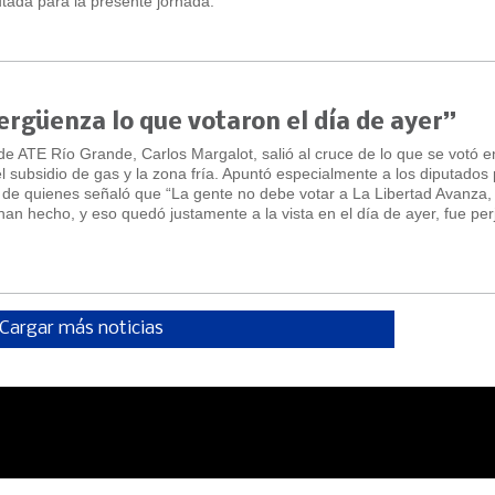
utada para la presente jornada.
ergüenza lo que votaron el día de ayer”
de ATE Río Grande, Carlos Margalot, salió al cruce de lo que se votó e
subsidio de gas y la zona fría. Apuntó especialmente a los diputados 
 de quienes señaló que “La gente no debe votar a La Libertad Avanza, 
an hecho, y eso quedó justamente a la vista en el día de ayer, fue per
Cargar más noticias