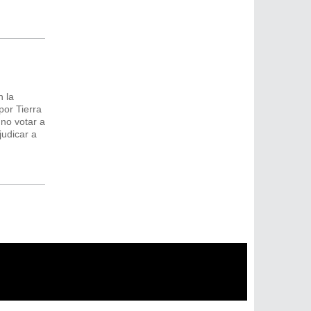
n la
por Tierra
no votar a
judicar a