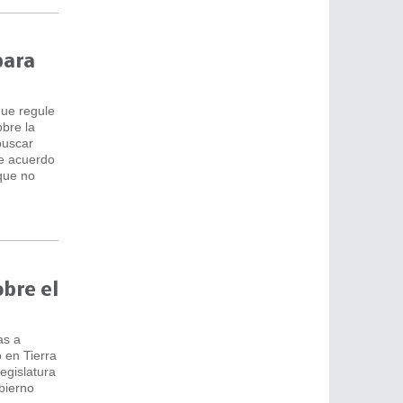
para
que regule
bre la
buscar
de acuerdo
que no
obre el
as a
 en Tierra
egislatura
bierno