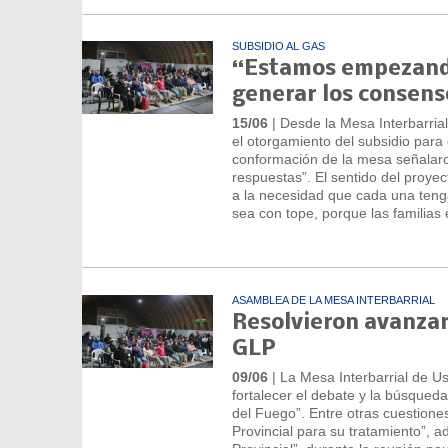
SUBSIDIO AL GAS
“Estamos empezando 
generar los consens
15/06
| Desde la Mesa Interbarrial
el otorgamiento del subsidio para
conformación de la mesa señalaro
respuestas”. El sentido del proye
a la necesidad que cada una teng
sea con tope, porque las familias
ASAMBLEA DE LA MESA INTERBARRIAL
Resolvieron avanzar 
GLP
09/06
| La Mesa Interbarrial de Us
fortalecer el debate y la búsqued
del Fuego”. Entre otras cuestiones
Provincial para su tratamiento”, 