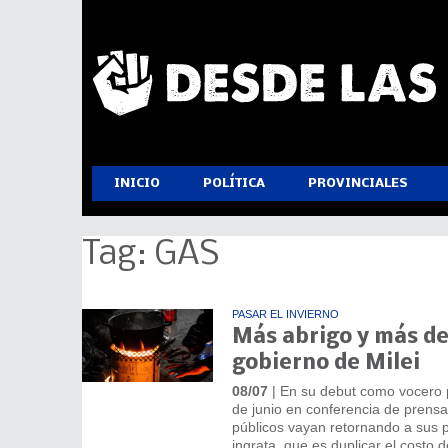
INICIO
POLÍTICA
PROVINCIALES
Tag: GAS
PASAR EL INVIERNO
Más abrigo y más deu
gobierno de Milei
08/07
| En su debut como vocero pr
de junio en conferencia de prensa,
públicos vayan retornando a sus
ingrata, que es duplicar el costo d