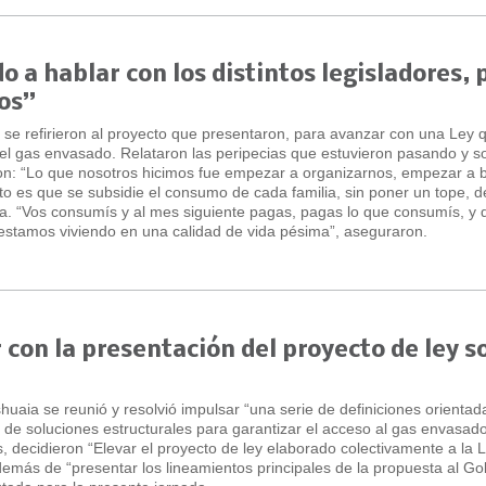
a hablar con los distintos legisladores, 
os”
 se refirieron al proyecto que presentaron, para avanzar con una Ley 
 el gas envasado. Relataron las peripecias que estuvieron pasando y so
n: “Lo que nosotros hicimos fue empezar a organizarnos, empezar a 
cto es que se subsidie el consumo de cada familia, sin poner un tope, 
a. “Vos consumís y al mes siguiente pagas, pagas lo que consumís, y 
 estamos viviendo en una calidad de vida pésima”, aseguraron.
con la presentación del proyecto de ley s
huaia se reunió y resolvió impulsar “una serie de definiciones orientad
a de soluciones estructurales para garantizar el acceso al gas envasado
, decidieron “Elevar el proyecto de ley elaborado colectivamente a la L
además de “presentar los lineamientos principales de la propuesta al Go