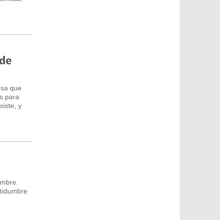
 de
esa que
s para
xiste, y
umbre.
rtidumbre