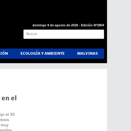
domingo 9 de agosto de 2026 - Edición Nº2804
NIÓN
ECOLOGÍA Y AMBIENTE
MALVINAS
 en el
jo el 30
icios
, muy
amilias,