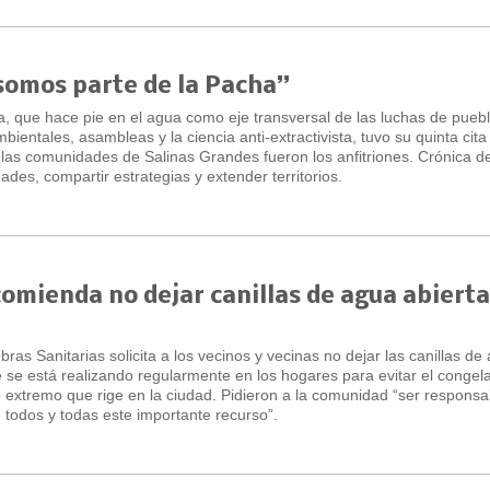
somos parte de la Pacha”
, que hace pie en el agua como eje transversal de las luchas de pueb
ientales, asambleas y la ciencia anti-extractivista, tuvo su quinta cita
y las comunidades de Salinas Grandes fueron los anfitriones. Crónica d
des, compartir estrategias y extender territorios.
comienda no dejar canillas de agua abierta
ras Sanitarias solicita a los vecinos y vecinas no dejar las canillas de
e se está realizando regularmente en los hogares para evitar el conge
ío extremo que rige en la ciudad. Pidieron a la comunidad “ser responsa
todos y todas este importante recurso”.