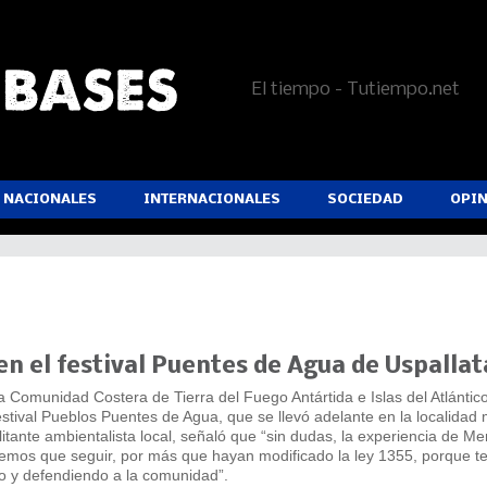
El tiempo - Tutiempo.net
NACIONALES
INTERNACIONALES
SOCIEDAD
OPI
en el festival Puentes de Agua de Uspallat
 Comunidad Costera de Tierra del Fuego Antártida e Islas del Atlántico
estival Pueblos Puentes de Agua, que se llevó adelante en la localida
itante ambientalista local, señaló que “sin dudas, la experiencia de M
emos que seguir, por más que hayan modificado la ley 1355, porque 
io y defendiendo a la comunidad”.