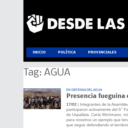
INICIO
POLÍTICA
PROVINCIALES
Tag: AGUA
EN DEFENSA DEL AGUA
Presencia fueguina 
17/02
| Integrantes de la Asamblea
participaron activamente del 5° F
de Uspallata. Carla Wichmann, mil
para nosotros un ejemplo que ten
que seguir defendiendo el territor