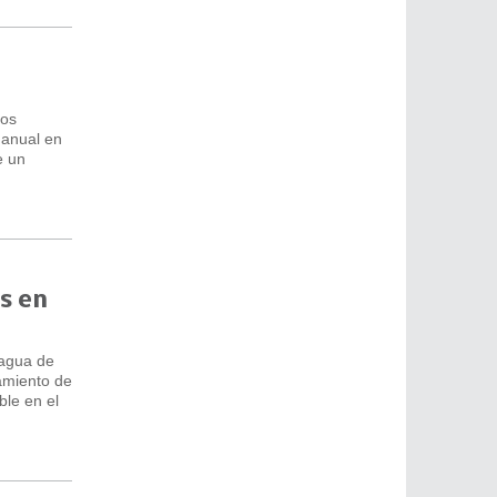
los
 anual en
e un
s en
 agua de
lamiento de
ble en el