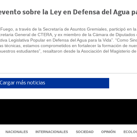
evento sobre la Ley en Defensa del Agua p
Fuego, a través de la Secretaría de Asuntos Gremiales, participó en l
ecretaria General de CTERA, y ex miembro de la Cámara de Diputados 
iativa Legislativa Popular en Defensa del Agua para la Vida”. “Como Sin
as técnicas, estamos comprometidos en fortalecer la formación de nue
uestros estudiantes”, resaltaron desde la Asociación del Magisterio de
Cargar más noticias
NACIONALES
INTERNACIONALES
SOCIEDAD
OPINIÓN
ECOLOG