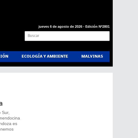
jueves 6 de agosto de 2026 - Edición Nº2801
NIÓN
ECOLOGÍA Y AMBIENTE
MALVINAS
a
 Sur,
d mendocina
endoza es
tenemos