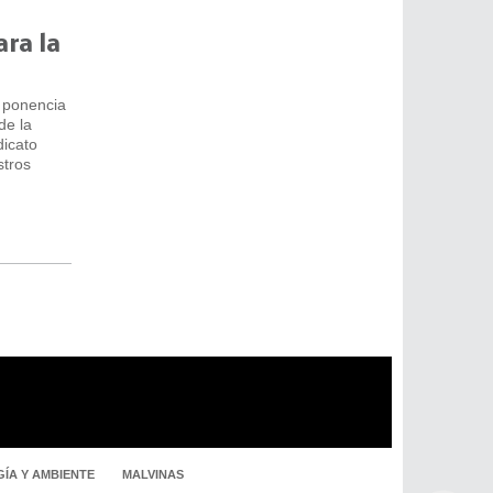
ara la
a ponencia
de la
dicato
stros
ÍA Y AMBIENTE
MALVINAS