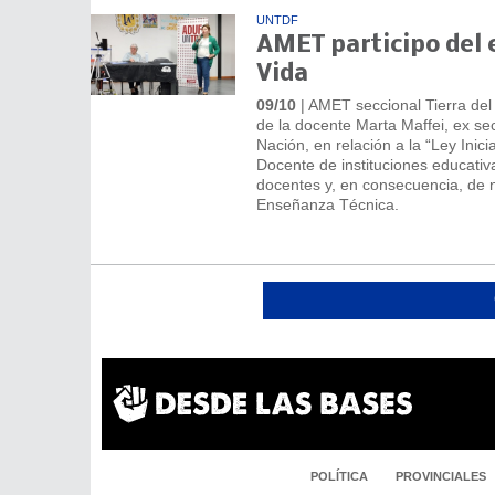
UNTDF
AMET participo del 
Vida
09/10
| AMET seccional Tierra del 
de la docente Marta Maffei, ex s
Nación, en relación a la “Ley Inic
Docente de instituciones educativ
docentes y, en consecuencia, de n
Enseñanza Técnica.
POLÍTICA
PROVINCIALES