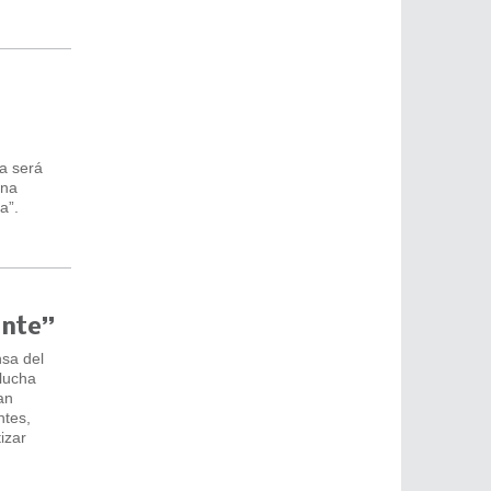
a será
ina
a”.
ante”
nsa del
 lucha
an
ntes,
izar