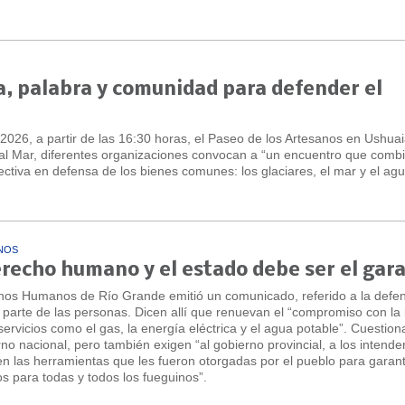
a, palabra y comunidad para defender el
2026, a partir de las 16:30 horas, el Paseo de los Artesanos en Ushuai
r al Mar, diferentes organizaciones convocan a “un encuentro que comb
lectiva en defensa de los bienes comunes: los glaciares, el mar y el agu
NOS
erecho humano y el estado debe ser el gar
chos Humanos de Río Grande emitió un comunicado, referido a la defe
r parte de las personas. Dicen allí que renuevan el “compromiso con la
 servicios como el gas, la energía eléctrica y el agua potable”. Cuestion
no nacional, pero también exigen “al gobierno provincial, a los intende
cen las herramientas que les fueron otorgadas por el pueblo para garant
os para todas y todos los fueguinos”.