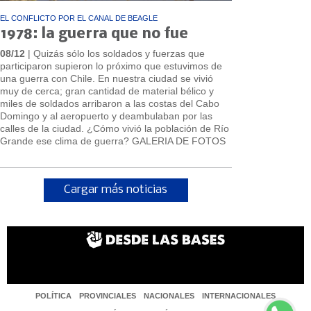
EL CONFLICTO POR EL CANAL DE BEAGLE
1978: la guerra que no fue
08/12
| Quizás sólo los soldados y fuerzas que
participaron supieron lo próximo que estuvimos de
una guerra con Chile. En nuestra ciudad se vivió
muy de cerca; gran cantidad de material bélico y
miles de soldados arribaron a las costas del Cabo
Domingo y al aeropuerto y deambulaban por las
calles de la ciudad. ¿Cómo vivió la población de Río
Grande ese clima de guerra? GALERIA DE FOTOS
Cargar más noticias
POLÍTICA
PROVINCIALES
NACIONALES
INTERNACIONALES