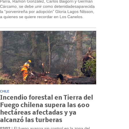
Parra, Ramón González, Carlos Baigorri y Germán
Cárcamo, se debe unir como detenidadesaparecida
la “porvenireña por adopción” Gloria Lagos Nilsson,
a quienes se quiere recordar en Los Canelos.
CHILE
Incendio forestal en Tierra del
Fuego chilena supera las 600
hectáreas afectadas y ya
alcanzó las turberas
03/02
| El fuego avanza sin control en la zona del