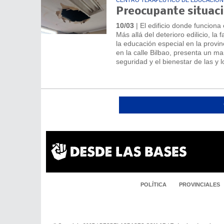
Preocupante situaci
10/03
| El edificio donde funciona
Más allá del deterioro edilicio, l
la educación especial en la provin
en la calle Bilbao, presenta un m
seguridad y el bienestar de las y 
POLÍTICA
PROVINCIALES