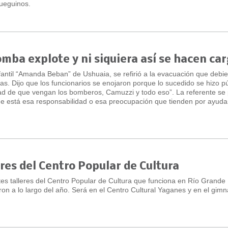
fueguinos.
mba explote y ni siquiera así se hacen ca
fantil “Amanda Beban” de Ushuaia, se refirió a la evacuación que debi
as. Dijo que los funcionarios se enojaron porque lo sucedido se hizo pú
dad de que vengan los bomberos, Camuzzi y todo eso”. La referente se
 está esa responsabilidad o esa preocupación que tienden por ayudar
eres del Centro Popular de Cultura
tes talleres del Centro Popular de Cultura que funciona en Río Grande
ron a lo largo del año. Será en el Centro Cultural Yaganes y en el gimn