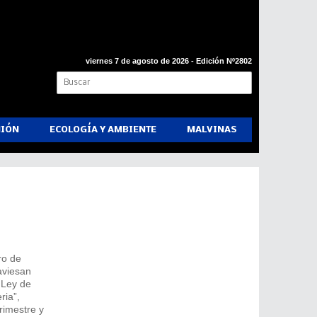
viernes 7 de agosto de 2026 - Edición Nº2802
NIÓN
ECOLOGÍA Y AMBIENTE
MALVINAS
ro de
aviesan
 Ley de
ria”,
rimestre y