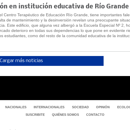
ón en institución educativa de Río Grande
 el Centro Terapéutico de Educación Río Grande, tiene importantes fale
a falta de mantenimiento y la desinversión revelan una preocupante situa
cia. Este edificio, que alguna vez albergó a la Escuela Especial Nº 2, 
arcado deterioro en todas sus dependencias lo que pone en evidente ri
los estudiantes, como del resto de la comunidad educativa de la instituc
Cargar más noticias
NACIONALES
INTERNACIONALES
SOCIEDAD
OPINIÓN
ECOLOG
SUSCRIBITE
QUIÉNES SOMOS
CONTACTO