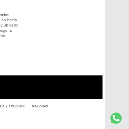
ncias.
ción hacia
hoy ubicado
esgo la
ión.
ÍA Y AMBIENTE
MALVINAS