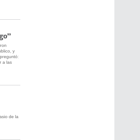
rgo”
eron
blico, y
 preguntó:
 a las
asio de la