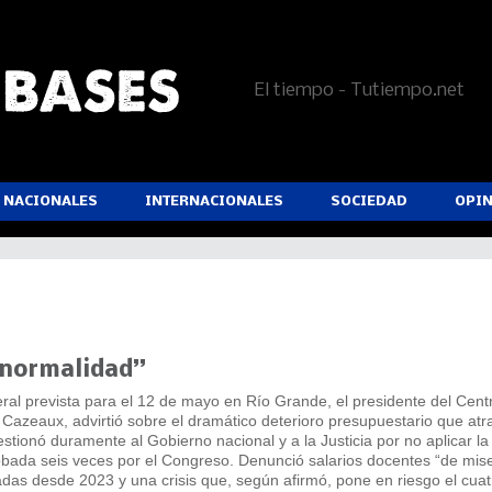
El tiempo - Tutiempo.net
NACIONALES
INTERNACIONALES
SOCIEDAD
OPI
 normalidad”
ral prevista para el 12 de mayo en Río Grande, el presidente del Cent
Cazeaux, advirtió sobre el dramático deterioro presupuestario que atr
stionó duramente al Gobierno nacional y a la Justicia por no aplicar la
obada seis veces por el Congreso. Denunció salarios docentes “de mise
as desde 2023 y una crisis que, según afirmó, pone en riesgo el cuat