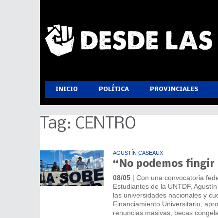
INICIO
POLÍTICA
PROVINCIALES
Tag: CENTRO
AGUSTÍN CASEAUX
“No podemos fingir
08/05
| Con una convocatoria fede
Estudiantes de la UNTDF, Agustín 
las universidades nacionales y cue
Financiamiento Universitario, apr
renuncias masivas, becas congelad