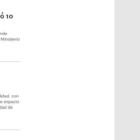
ó 10
ande
Ministerio
lidad, con
te espacio
idad de