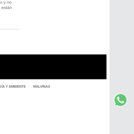
s y no
e están
ÍA Y AMBIENTE
MALVINAS