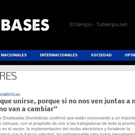
El tiempo - Tutiempo.net
NACIONALES
INTERNACIONALES
SOCIEDAD
OPI
ARES
DOMÉSTICAS
ue unirse, porque si no nos ven juntas a n
 no van a cambiar”
 de Empleadas Domésticas confirmó que están convocando a un import
Ushuaia, con el propósito de unir a las trabajadoras de toda la provinc
en el sector, la implementación del recibo electrónico y fortalecer la
marcó que la fuerza colectiva “es indispensable para lograr herramient