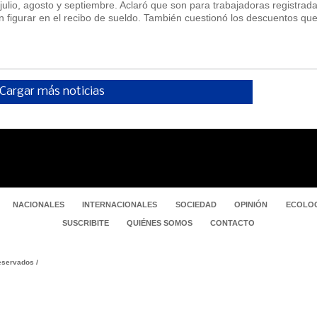
lio, agosto y septiembre. Aclaró que son para trabajadoras registrada
 figurar en el recibo de sueldo. También cuestionó los descuentos qu
Cargar más noticias
NACIONALES
INTERNACIONALES
SOCIEDAD
OPINIÓN
ECOLOG
SUSCRIBITE
QUIÉNES SOMOS
CONTACTO
servados /