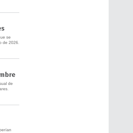
es
que se
o de 2026.
embre
sual de
ares.
berían