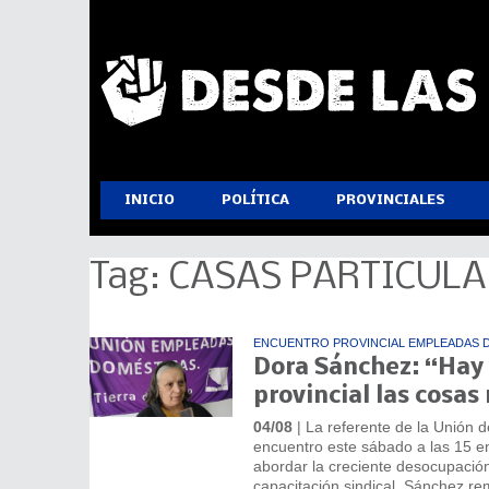
INICIO
POLÍTICA
PROVINCIALES
Tag: CASAS PARTICUL
ENCUENTRO PROVINCIAL EMPLEADAS 
Dora Sánchez: “Hay q
provincial las cosas
04/08
| La referente de la Unión
encuentro este sábado a las 15 en 
abordar la creciente desocupación 
capacitación sindical. Sánchez re