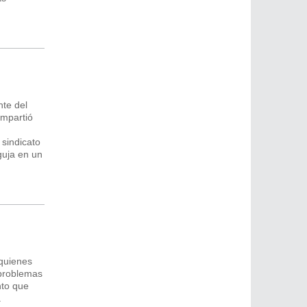
nte del
ompartió
 sindicato
guja en un
 quienes
 problemas
nto que
.