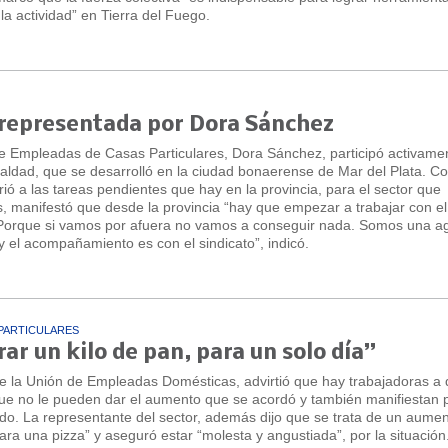
la actividad” en Tierra del Fuego.
 representada por Dora Sánchez
de Empleadas de Casas Particulares, Dora Sánchez, participó activame
aldad, que se desarrolló en la ciudad bonaerense de Mar del Plata. C
irió a las tareas pendientes que hay en la provincia, para el sector que
s, manifestó que desde la provincia “hay que empezar a trabajar con el
. Porque si vamos por afuera no vamos a conseguir nada. Somos una a
y el acompañamiento es con el sindicato”, indicó.
PARTICULARES
r un kilo de pan, para un solo día”
e la Unión de Empleadas Domésticas, advirtió que hay trabajadoras a
que no le pueden dar el aumento que se acordó y también manifiestan
ldo. La representante del sector, además dijo que se trata de un aume
para una pizza” y aseguró estar “molesta y angustiada”, por la situación