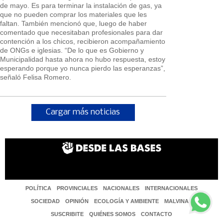
de mayo. Es para terminar la instalación de gas, ya
que no pueden comprar los materiales que les
faltan. También mencionó que, luego de haber
comentado que necesitaban profesionales para dar
contención a los chicos, recibieron acompañamiento
de ONGs e iglesias. “De lo que es Gobierno y
Municipalidad hasta ahora no hubo respuesta, estoy
esperando porque yo nunca pierdo las esperanzas”,
señaló Felisa Romero.
Cargar más noticias
POLÍTICA
PROVINCIALES
NACIONALES
INTERNACIONALES
SOCIEDAD
OPINIÓN
ECOLOGÍA Y AMBIENTE
MALVINAS
SUSCRIBITE
QUIÉNES SOMOS
CONTACTO