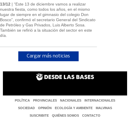
13/12
| “Este 13 de diciembre vamos a realizar
nuestra fiesta, como todos los años, en el mismo
lugar de siempre en el gimnasio del colegio Don
Bosco”, confirmó el secretario General del Sindicato
de Petróleo y Gas Privados, Luis Alberto Sosa.
También se refirió a la situación del sector en este
día.
Cargar más noticias
POLÍTICA
PROVINCIALES
NACIONALES
INTERNACIONALES
SOCIEDAD
OPINIÓN
ECOLOGÍA Y AMBIENTE
MALVINAS
SUSCRIBITE
QUIÉNES SOMOS
CONTACTO