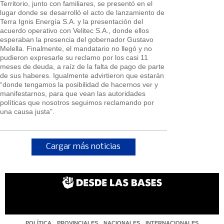
Territorio, junto con familiares, se presentó en el
lugar donde se desarrolló el acto de lanzamiento de
Terra Ignis Energía S.A. y la presentación del
acuerdo operativo con Velitec S.A., donde ellos
esperaban la presencia del gobernador Gustavo
Melella. Finalmente, el mandatario no llegó y no
pudieron expresarle su reclamo por los casi 11
meses de deuda, a raíz de la falta de pago de parte
de sus haberes. Igualmente advirtieron que estarán
“donde tengamos la posibilidad de hacernos ver y
manifestarnos, para que vean las autoridades
políticas que nosotros seguimos reclamando por
una causa justa”.
Cargar más noticias
POLÍTICA
PROVINCIALES
NACIONALES
INTERNACIONALES