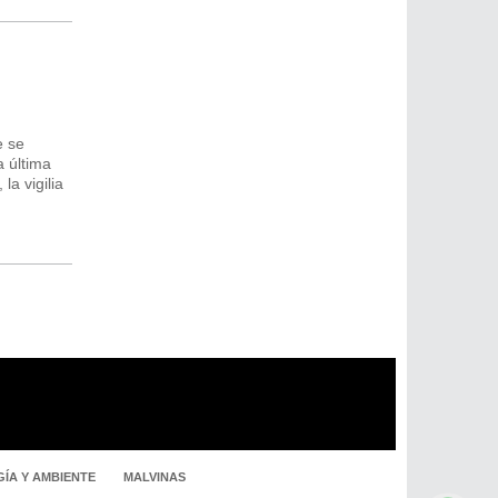
e se
a última
la vigilia
ÍA Y AMBIENTE
MALVINAS