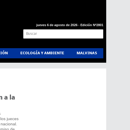
jueves 6 de agosto de 2026 - Edición Nº2801
NIÓN
ECOLOGÍA Y AMBIENTE
MALVINAS
 a la
s
los jueces
 nacional.
omiso de