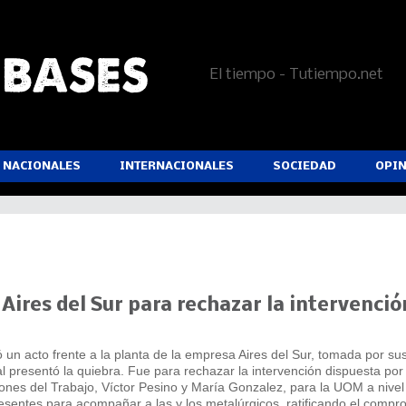
El tiempo - Tutiempo.net
NACIONALES
INTERNACIONALES
SOCIEDAD
OPI
 Aires del Sur para rechazar la intervención
zó un acto frente a la planta de la empresa Aires del Sur, tomada por su
l presentó la quiebra. Fue para rechazar la intervención dispuesta por 
nes del Trabajo, Víctor Pesino y María Gonzalez, para la UOM a nivel
resentes para acompañar a las y los metalúrgicos, ratificando el compr