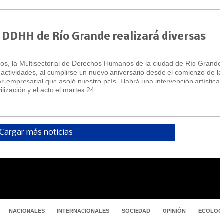
e DDHH de Río Grande realizará diversas
os, la Multisectorial de Derechos Humanos de la ciudad de Río Grand
actividades, al cumplirse un nuevo aniversario desde el comienzo de l
tar-empresarial que asoló nuestro país. Habrá una intervención artística, 
ilización y el acto el martes 24.
Cargar más noticias
NACIONALES
INTERNACIONALES
SOCIEDAD
OPINIÓN
ECOLOG