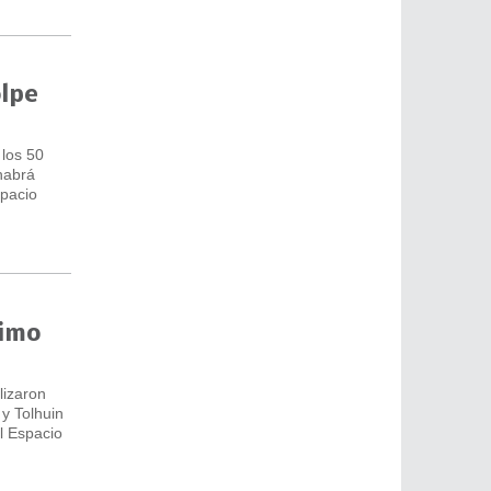
olpe
 los 50
 habrá
spacio
timo
lizaron
 y Tolhuin
l Espacio