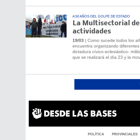
A 50 AÑOS DEL GOLPE DE ESTADO
La Multisectorial d
actividades
19/03
| Como sucede todos los añ
encuentra organizando diferentes 
dictadura cívico-eclesiástico- mili
que se realizará el día 23 y la mov
POLÍTICA
PROVINCIALES