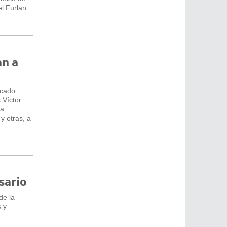
l Furlan.
an a
icado
 Víctor
la
y otras, a
sario
de la
s y