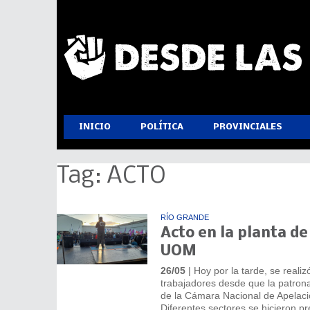
INICIO
POLÍTICA
PROVINCIALES
Tag: ACTO
RÍO GRANDE
Acto en la planta de
UOM
26/05
| Hoy por la tarde, se reali
trabajadores desde que la patrona
de la Cámara Nacional de Apelacio
Diferentes sectores se hicieron p