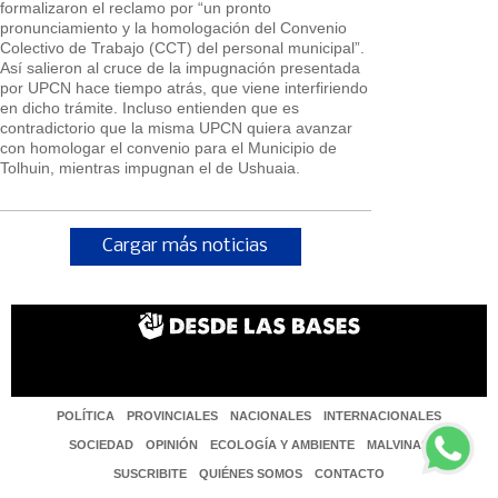
formalizaron el reclamo por “un pronto
pronunciamiento y la homologación del Convenio
Colectivo de Trabajo (CCT) del personal municipal”.
Así salieron al cruce de la impugnación presentada
por UPCN hace tiempo atrás, que viene interfiriendo
en dicho trámite. Incluso entienden que es
contradictorio que la misma UPCN quiera avanzar
con homologar el convenio para el Municipio de
Tolhuin, mientras impugnan el de Ushuaia.
Cargar más noticias
POLÍTICA
PROVINCIALES
NACIONALES
INTERNACIONALES
SOCIEDAD
OPINIÓN
ECOLOGÍA Y AMBIENTE
MALVINAS
SUSCRIBITE
QUIÉNES SOMOS
CONTACTO