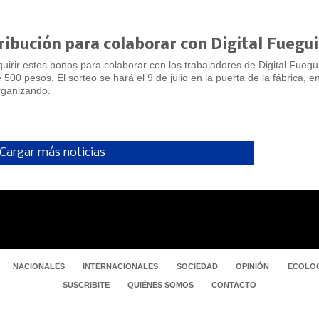
ibución para colaborar con Digital Fuegu
irir estos bonos para colaborar con los trabajadores de Digital Fuegu
 500 pesos. El sorteo se hará el 9 de julio en la puerta de la fábrica, e
rganizando.
Cargar más noticias
NACIONALES
INTERNACIONALES
SOCIEDAD
OPINIÓN
ECOLOG
SUSCRIBITE
QUIÉNES SOMOS
CONTACTO