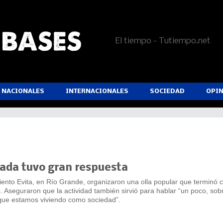
El tiempo - Tutiempo.net
NACIONALES
INTERNACIONALES
SOCIEDAD
OPI
cada tuvo gran respuesta
iento Evita, en Río Grande, organizaron una olla popular que terminó 
 Aseguraron que la actividad también sirvió para hablar “un poco, sobr
 que estamos viviendo como sociedad”.