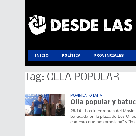
INICIO
POLÍTICA
PROVINCIALES
Tag: OLLA POPULAR
MOVIMIENTO EVITA
Olla popular y batu
28/10
| Los integrantes del Movim
batucada en la plaza de Los Onas.
contexto que nos atraviesa” y “lo