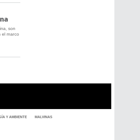
ina
ina, son
n el marco
ÍA Y AMBIENTE
MALVINAS