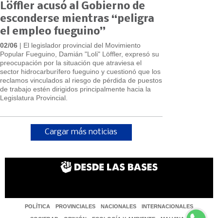
Löffler acusó al Gobierno de
esconderse mientras “peligra
el empleo fueguino”
02/06
| El legislador provincial del Movimiento
Popular Fueguino, Damián "Loli" Löffler, expresó su
preocupación por la situación que atraviesa el
sector hidrocarburífero fueguino y cuestionó que los
reclamos vinculados al riesgo de pérdida de puestos
de trabajo estén dirigidos principalmente hacia la
Legislatura Provincial.
Cargar más noticias
POLÍTICA
PROVINCIALES
NACIONALES
INTERNACIONALES